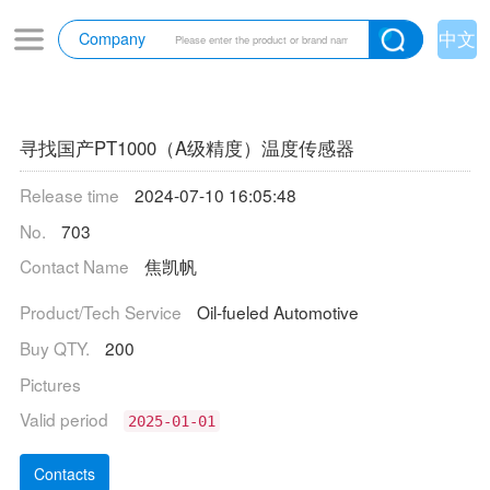
中文
Company
寻找国产PT1000（A级精度）温度传感器
Release time
2024-07-10 16:05:48
No.
703
Contact Name
焦凯帆
Product/Tech Service
Oil-fueled Automotive
Buy QTY.
200
Pictures
Valid period
2025-01-01