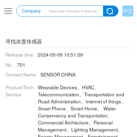
中文
Company
寻找浓度传感器
Release time
2024-05-09 10:51:39
No.
701
Contact Name
SENSOR CHINA
Product/Tech
Wearable Devices、HVAC、
Service
Telecommunication、Transportation and
Road Administration、Internet of things、
Smart Phone、Smart Home、 Water
Conservancy and Transportation、
Commercial Archiecture、Personal
Management、Lighting Management、
Energy Management、Entertainment