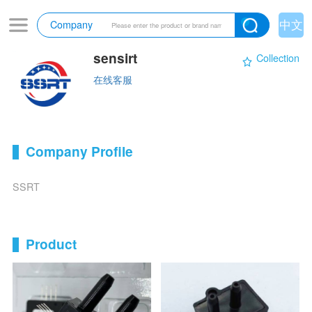
中文
Company
sensirt
Collection
在线客服
Company Profile
SSRT
Product